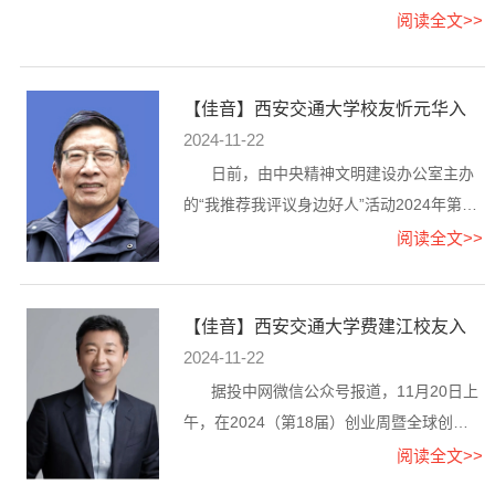
2008年毕业于西安交通大学...
缩机工程系校友王涛进行了专题报道。王
阅读全文>>
涛，2011—2014年、2014—2018年分别就
读于西安交通大学能源与动力工程学院压缩
【佳音】西安交通大学校友忻元华入
机工程系，先后获硕士、博士学位。现就职
选中国好人榜
2024-11-22
于郑州轻工业大学。2019、2023年获得“优
秀本科生毕业设计指导教师”；2021年在郑
日前，由中央精神文明建设办公室主办
州轻工业大学第十四届青年教师课堂教学大
的“我推荐我评议身边好人”活动2024年第三
奖赛中获得二等奖；2022...
季度“中国好人榜”揭晓，西安交通大学校友
阅读全文>>
忻元华获评助人为乐类“中国好人”。忻元
华，1969年毕业于西安交通大学工业自动化
【佳音】西安交通大学费建江校友入
专业。宁波工程学院退休教师。2015年，6
选2024年度“天使投资人TOP30”
2024-11-22
9岁的忻元华远赴江西上饶山区进行科普实
验支教。十年间，他带着二十多套自制实验
据投中网微信公众号报道，11月20日上
教具，跋山涉水，走遍五省三十二所学校，
午，在2024（第18届）创业周暨全球创业
被称为“魔法爷爷”...
周中国站（简称GEW）开幕式上，创业周中
阅读全文>>
国站主办方创业基金会联合投中信息揭晓了