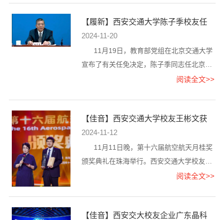
2024年度“天使投资人TOP30”名单，西安交
【履新】西安交通大学陈子季校友任
通大学2004级EMBA硕士，元禾原点总经
北京交通大学党委书记
2024-11-20
理、管理合伙人费建江入选。费建江是元禾
控股的创始人之一，曾任元禾控股常务副总
11月19日，教育部党组在北京交通大学
裁、中新创投总经理、华亿基金联合主席等
宣布了有关任免决定，陈子季同志任北京交
职务。他重点...
通大学党委书记。 陈子季,1993—1995年就
阅读全文>>
读于西安交通大学马克思主义理论专业，获
硕士学位；1995—1999年就读于西安交通
【佳音】西安交通大学校友王彬文获
大学管理科学与工程专业，获博士学位。曾
航空航天月桂奖
2024-11-12
任教育部教育发展研究中心主任、职业教育
与成人教育司司长、财务司司长
11月11日晚，第十六届航空航天月桂奖
颁奖典礼在珠海举行。西安交通大学校友王
彬文被授予“技术先锋奖”。 王彬文，2016—
阅读全文>>
2020就读于西安交通大学航天学院航空宇航
科学与技术专业，获博士学位。现为中国航
【佳音】西安交大校友企业广东晶科
空工业集团首席技术专家、强度与结构完整