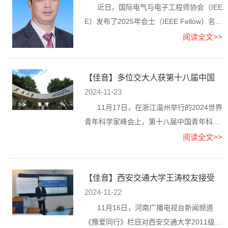
近日，国际电气与电子工程师协会（IEE
E）发布了2025年会士（IEEE Fellow）名
单，西安交通大学校友梁吉业入选。梁吉
阅读全文>>
业，1987—1990年就读于西安交通大学计
算数学专业，获硕士学位；1998—2001年
【佳音】多位交大人获第十八届中国
就读于西安交通大学应用数学专业，获博士
青年科技奖
2024-11-23
学位。现任山西大学学术委员会主任，计算
智能与中文信息处理教育部实验室主任，中
11月17日，在浙江温州举行的2024世界
国计算机学会人工智能与模式识别专委会主
青年科学家峰会上，第十八届中国青年科技
任，曾任山西大学副校长...
奖正式揭晓。多位西安交大人入选。（按榜
阅读全文>>
单公布排序）第十八届中国青年科技奖特别
奖：周莉，2000年毕业于西安交通大学电厂
【佳音】西安交通大学王涛校友接受
热能专业，获学士学位；2006年毕业于西安
河南广播电视台专访
2024-11-22
交通大学动力工程及工程热物理专业，获博
士学位。现为西北工业大学动力与能源学院
11月16日，河南广播电视台新闻频道
教授。第十八届中国青年科技奖：李更丰，
《豫爱同行》栏目对西安交通大学2011级压