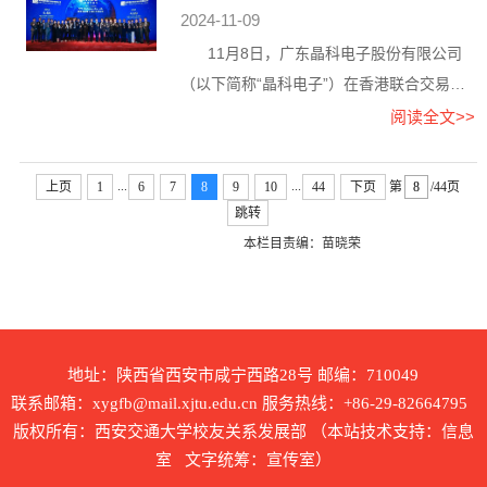
电子股份有限公司在香港联合交易所
2024-11-09
性全国重点实验室主任。航空航天月桂奖创
主板上市
立于2005年，秉承“弘扬行业精神、讴歌英
11月8日，广东晶科电子股份有限公司
雄人物、探索新知前沿”的“月桂精神”，旨在
（以下简称“晶科电子”）在香港联合交易所
表彰...
主板挂牌上市。公司董事长兼总裁肖国伟，
阅读全文>>
1986—1990年就读于西安交通大学物理电
子学专业，获学士学位；1994—1997年就
...
...
上页
1
6
7
8
9
10
44
下页
第
/44页
读于西安交通大学电子材料专业，获硕士学
跳转
位；1997—2000年就读于西安交通大学物
本栏目责编：苗晓荣
理电子学专业，获博士学位。晶科电子是中
国领先的融合“LED+...
地址：陕西省西安市咸宁西路28号 邮编：710049
联系邮箱：xygfb@mail.xjtu.edu.cn 服务热线：+86-29-82664795
版权所有：西安交通大学校友关系发展部 （本站技术支持：信息
室 文字统筹：宣传室）