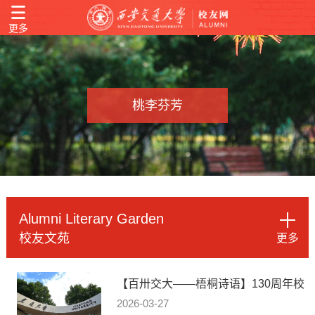
更多
桃李芬芳
Alumni Literary Garden
校友文苑
更多
【百卅交大——梧桐诗语】130周年校
庆组诗
2026-03-27