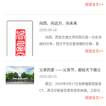
千想起那浴血奋战的昨天亲爱的祖国百年的
阅读全文>>
征程伟大的党就是中华民族不...
向西、向远方、向未来
2025-06-16
向西。西安交通大学的西迁是一次史诗
级的壮举。西迁不仅仅是地理的迁移，更是
家国情怀的精神流向。扎根西部、服务国
阅读全文>>
家、艰苦奋斗的历程与成就，让...
父亲的爱 ——父亲节，献给天下做父
亲的人们
2025-06-15
题记：2025年5月17日去肿瘤医院复查
CT，再次诊断是否患有恶性疾病。之前与医
生沟通，告诉情况不乐观准备手术。今天是
阅读全文>>
5月22日去取结果，要做最后诀...