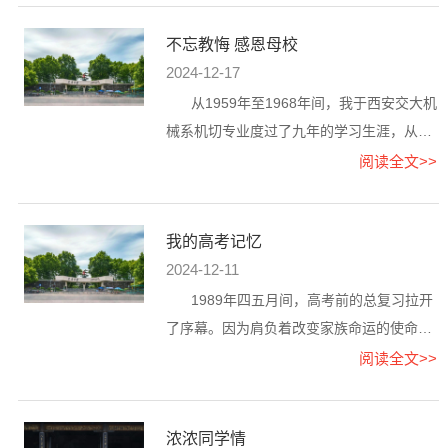
不忘教悔 感恩母校
2024-12-17
从1959年至1968年间，我于西安交大机
械系机切专业度过了九年的学习生涯，从大
学生一路成长为研究生。之后从城市到下
阅读全文>>
乡，诸多往事至今难以忘怀。尤...
我的高考记忆
2024-12-11
1989年四五月间，高考前的总复习拉开
了序幕。因为肩负着改变家族命运的使命，
我心无旁骛，毅然走向那座抬头即见的“独木
阅读全文>>
桥”。我的中学座落在离家...
​浓浓同学情