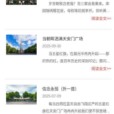
岁至朝枚岂老哉？百三聚会我重来。庠
园锦绣樱花放，母校珠玑桃李开。但听黄莺
鸣翠柳，欣观绿草复苍苔。闲翁昂首含情
阅读全文>>
望，触目皆为兴国才。二、水调...
当朝晖洒满天安门广场
2025-09-30
当五星红旗，在晨光中冉冉升起——那
炽热的红，是百年历史的深刻印记；那闪光
的星，是我们心中信仰的航标。当朝晖，洒
阅读全文>>
满天安门广场，百年的钟声，...
信念永恒（外一首）
2025-07-09
每当白鸽在蓝天自由飞翔庄严的五星红
旗在天安门广场冉冉升起我们便不禁思绪万