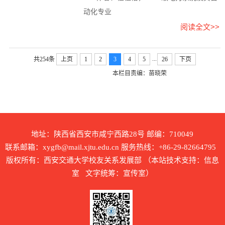
动化专业
阅读全文>>
...
共254条
上页
1
2
3
4
5
26
下页
本栏目责编：苗晓荣
地址：陕西省西安市咸宁西路28号 邮编：710049
联系邮箱：xygfb@mail.xjtu.edu.cn 服务热线：+86-29-82664795
版权所有：西安交通大学校友关系发展部 （本站技术支持：信息
室 文字统筹：宣传室）