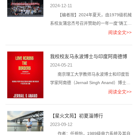
2024-12-11
【编者按】2024年夏天，由1979级机械
系校友蒲忠杰号召并赞助的一年一度“铸工9
1班”同学聚会，与“硕31班”的聚会计划不谋
阅读全文>>
而合，于是，两班携手策...
我校校友马永波博士与印度阿南德博
士双语诗合集《爱跨越国界...
2024-05-21
南京理工大学教师马永波博士和印度哲
学家阿南德（Jernail Singh Anand）博士合
著的双语诗集——《爱跨越国界》近日在印
阅读全文>>
度出版。
【星火文苑】初夏淄博行
2023-09-12
作者：任祖怡，1989级电力系统及其自